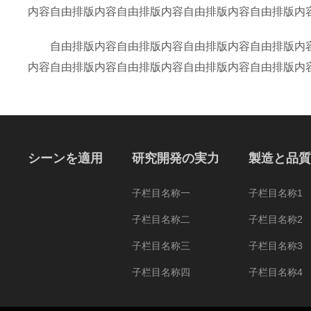
内容自由排版内容自由排版内容自由排版内容自由排版内
自由排版内容自由排版内容自由排版内容自由排版内容
内容自由排版内容自由排版内容自由排版内容自由排版内
シーンを適用
研究開発の実力
製造と品
子栏目名称一
子栏目名称1
子栏目名称二
子栏目名称2
子栏目名称三
子栏目名称3
子栏目名称四
子栏目名称4